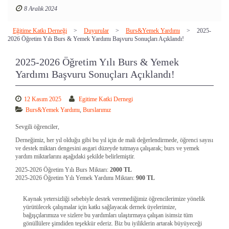
Öğrencilerimiz burslarla ilgili birçok sorularına "Sıkça Sorulan Sorular"
8 Aralık 2024
sayfasından cevap bulabilirler.
Eğitime Katkı Derneği
>
Duyurular
>
Burs&Yemek Yardımı
>
2025-
2026 Öğretim Yılı Burs & Yemek Yardımı Başvuru Sonuçları Açıklandı!
2025-2026 Öğretim Yılı Burs & Yemek
Yardımı Başvuru Sonuçları Açıklandı!
12 Kasım 2025
Egitime Katki Dernegi
Burs&Yemek Yardımı
,
Burslarımız
Sevgili öğrenciler,
Derneğimiz, her yıl olduğu gibi bu yıl için de mali değerlendirmede, öğrenci sayısı
ve destek miktarı dengesini asgari düzeyde tutmaya çalışarak; burs ve yemek
yardım miktarlarını aşağıdaki şekilde belirlemiştir.
2025-2026 Öğretim Yılı Burs Miktarı:
2000 TL
2025-2026 Öğretim Yılı Yemek Yardımı Miktarı:
900 TL
Kaynak yetersizliği sebebiyle destek veremediğimiz öğrencilerimize yönelik
yürütülecek çalışmalar için katkı sağlayacak dernek üyelerimize,
bağışçılarımıza ve sizlere bu yardımları ulaştırmaya çalışan isimsiz tüm
gönüllülere şimdiden teşekkür ederiz. Biz bu iyiliklerin artarak büyüyeceği